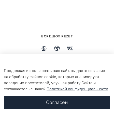
БОРДШОП REZET
+79108110458
Продолжая использовать наш сайт, вы даете согласие
г. Ярославль, ул. Республиканская, 7 ТЦ
на обработку файлов cookie, которые анализируют
Флагман 3 этаж
поведение посетителей, улучшая работу Сайта и
соглашаетесь с нашей
Политикой конфиденциальности
Согласен
2024 designed by Skyer. Права защищены