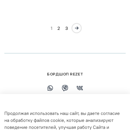
1
2
3
БОРДШОП REZET
+79108110458
Продолжая использовать наш сайт, вы даете согласие
г. Ярославль, ул. Республиканская, 7 ТЦ
на обработку файлов cookie, которые анализируют
Флагман 3 этаж
поведение посетителей, улучшая работу Сайта и