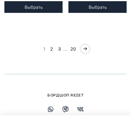
Выбрать
Выбрать
1
2
3
…
20
БОРДШОП REZET
+79108110458