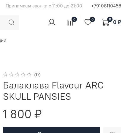
Принимаем звонки с 11:00 до 21:00
+79108110458
0
0
0
0 ₽
ции
(0)
Балаклава Flavour ARC
SKULL PANSIES
1 800 ₽