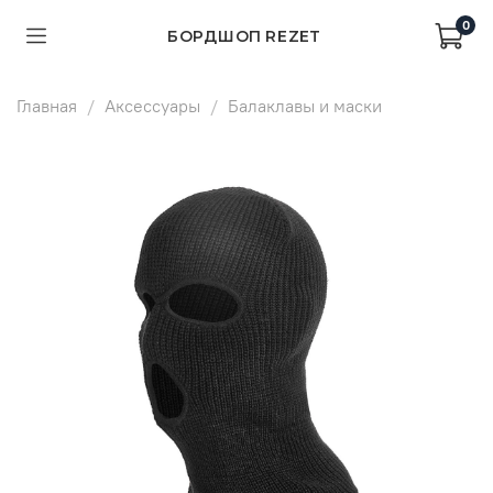
0
БОРДШОП REZET
Главная
Аксессуары
Балаклавы и маски