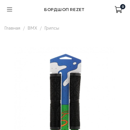
0
БОРДШОП REZET
Главная
BMX
Грипсы