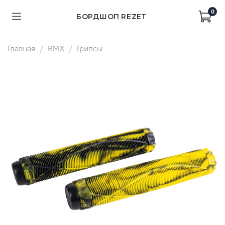
0
БОРДШОП REZET
Главная
BMX
Грипсы