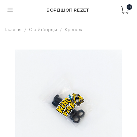
0
БОРДШОП REZET
Главная
Скейтборды
Крепеж