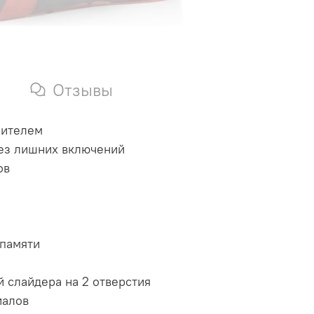
Отзывы
нителем
без лишних включений
ов
 памяти
 слайдера на 2 отверстия
иалов