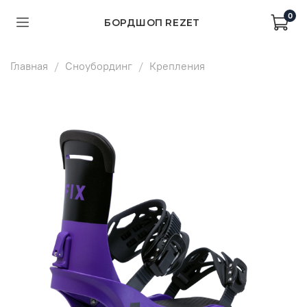
0
БОРДШОП REZET
Главная
Сноубординг
Крепления