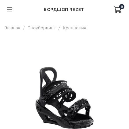
0
БОРДШОП REZET
Главная
Сноубординг
Крепления