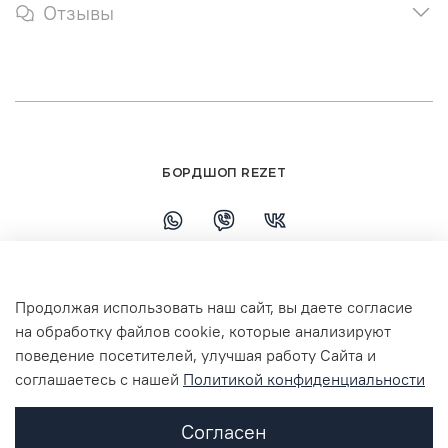
Отзывы
БОРДШОП REZET
+79108110458
Продолжая использовать наш сайт, вы даете согласие
г. Ярославль, ул. Республиканская, 7 ТЦ
на обработку файлов cookie, которые анализируют
Флагман 3 этаж
поведение посетителей, улучшая работу Сайта и
соглашаетесь с нашей
Политикой конфиденциальности
Согласен
2024 designed by Skyer. Права защищены