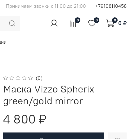
Принимаем звонки с 11:00 до 21:00
+79108110458
0
0
0
0 ₽
ции
(0)
Маска Vizzo Spherix
green/gold mirror
4 800 ₽