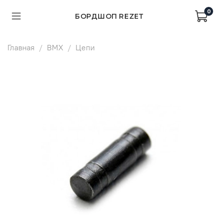
0
БОРДШОП REZET
Главная
BMX
Цепи