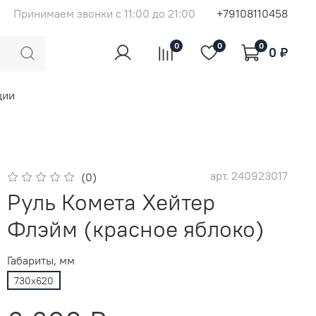
Принимаем звонки с 11:00 до 21:00
+79108110458
0
0
0
0 ₽
ции
арт.
240923017
(0)
Руль Комета Хейтер
Флэйм (красное яблоко)
Габариты, мм
730х620