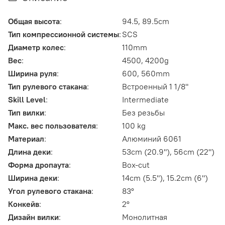
Общая высота
:
94.5, 89.5cm
Тип компрессионной системы
:
SCS
Диаметр колес
:
110mm
Вес
:
4500, 4200g
Ширина руля
:
600, 560mm
Тип рулевого стакана
:
Встроенный 1 1/8"
Skill Level
:
Intermediate
Тип вилки
:
Без резьбы
Макс. вес пользователя
:
100 kg
Материал
:
Алюминий 6061
Длина деки
:
53cm (20.9"), 56cm (22")
Форма дропаута
:
Box-cut
Ширина деки
:
14cm (5.5"), 15.2cm (6")
Угол рулевого стакана
:
83°
Конкейв
:
2°
Дизайн вилки
:
Монолитная