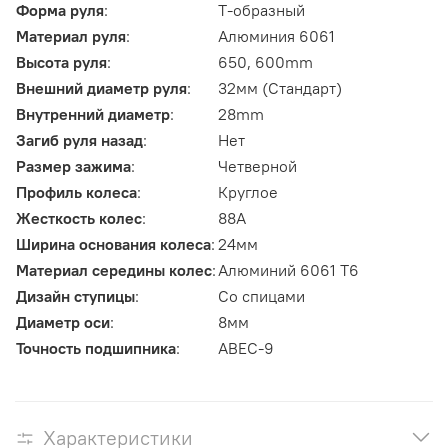
Форма руля
:
Т-образный
Материал руля
:
Aлюминия 6061
Высота руля
:
650, 600mm
Внешний диаметр руля
:
32мм (Стандарт)
Внутренний диаметр
:
28mm
Загиб руля назад
:
Нет
Размер зажима
:
Четверной
Профиль колеса
:
Круглое
Жесткость колес
:
88A
Ширина основания колеса
:
24мм
Материал середины колес
:
Алюминий 6061 T6
Дизайн ступицы
:
Со спицами
Диаметр оси
:
8мм
Точность подшипника
:
ABEC-9
Характеристики