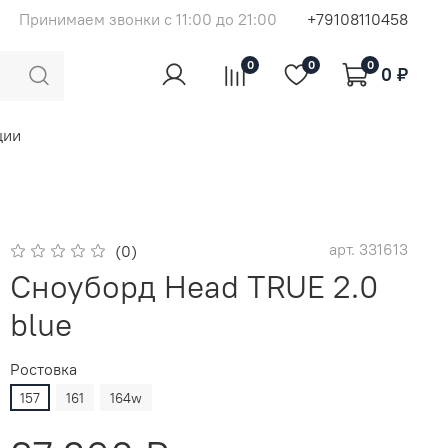
Принимаем звонки с 11:00 до 21:00
+79108110458
0
0
0
0 ₽
ции
арт.
331613
(0)
Сноуборд Head TRUE 2.0
blue
Ростовка
157
161
164w