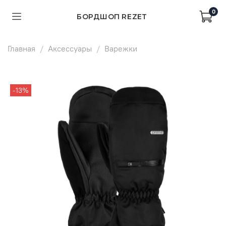
0
БОРДШОП REZET
Главная
Аксессуары
Варежки
-13%