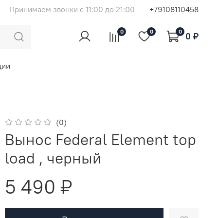
Принимаем звонки с 11:00 до 21:00
+79108110458
0
0
0
0 ₽
ции
(0)
Вынос Federal Element top
load , черный
5 490 ₽