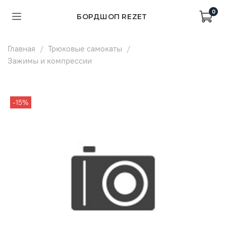
0
БОРДШОП REZET
Главная
Трюковые самокаты
Зажимы и компрессии
-15%